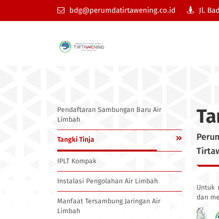
bdg@perumdatirtawening.co.id
Jl. Ba
Ta
Pendaftaran Sambungan Baru Air
Limbah
Peru
Tangki Tinja
Tirt
IPLT Kompak
Instalasi Pengolahan Air Limbah
Untuk 
dan me
Manfaat Tersambung Jaringan Air
Limbah