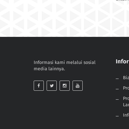
Info
Informasi kami melalui sosial
media lainnya.
Bi
Pr
Pr
La
In