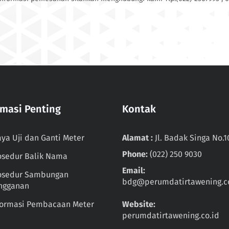
rmasi Penting
Kontak
aya Uji dan Ganti Meter
Alamat :
Jl. Badak Singa No.1
Phone:
(022) 250 9030
osedur Balik Nama
Email:
osedur Sambungan
bdg@perumdatirtawening.co
ngganan
formasi Pembacaan Meter
Website:
perumdatirtawening.co.id