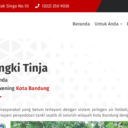
dak Singa No.10
(022) 250 9030
Beranda
Untuk Anda
ngki Tinja
mda
awening
Kota Bandung
masyarakat yang belum terlayani dengan sistem jaringan air limba
layani penyedotan tanki septik di seluruh wilayah Kota Bandung deng