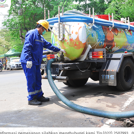
informasi pemesanan silahkan menghubungi kami Tlp.(022) 2507993 , 