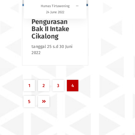
Humas Tirtawening
24 June 2022
Pengurasan
Bak II Intake
Cikalong
tanggal 25 s.d 30 Juni
2022
1
2
3
4
5