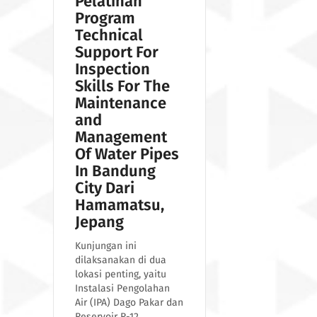
Pelatihan
Program
Technical
Support For
Inspection
Skills For The
Maintenance
and
Management
Of Water Pipes
In Bandung
City Dari
Hamamatsu,
Jepang
Kunjungan ini
dilaksanakan di dua
lokasi penting, yaitu
Instalasi Pengolahan
Air (IPA) Dago Pakar dan
Reservoir R-12