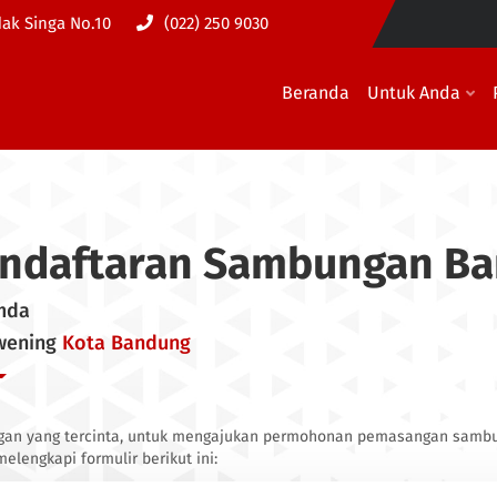
dak Singa No.10
(022) 250 9030
Beranda
Untuk Anda
ndaftaran Sambungan Ba
mda
awening
Kota Bandung
gan yang tercinta, untuk mengajukan permohonan pemasangan samb
elengkapi formulir berikut ini: