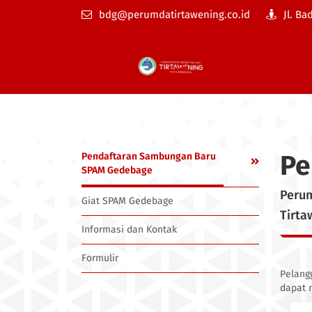
bdg@perumdatirtawening.co.id
Jl. Ba
Pe
Pendaftaran Sambungan Baru
SPAM Gedebage
Peru
Giat SPAM Gedebage
Tirt
Informasi dan Kontak
Formulir
Pelang
dapat m