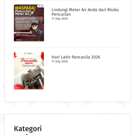
Lindungi Meter Air Anda dari Risiko
Pencurian
17 July 2025
Hari Lahir Pancasila 2026
17 July 2025
Kategori