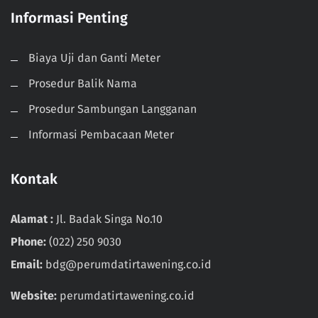
Informasi Penting
Biaya Uji dan Ganti Meter
Prosedur Balik Nama
Prosedur Sambungan Langganan
Informasi Pembacaan Meter
Kontak
Alamat :
Jl. Badak Singa No.10
Phone:
(022) 250 9030
Email:
bdg@perumdatirtawening.co.id
Website:
perumdatirtawening.co.id