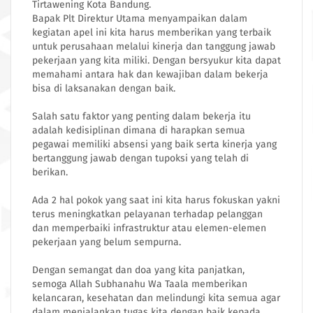
Tirtawening Kota Bandung.
Bapak Plt Direktur Utama menyampaikan dalam
kegiatan apel ini kita harus memberikan yang terbaik
untuk perusahaan melalui kinerja dan tanggung jawab
pekerjaan yang kita miliki. Dengan bersyukur kita dapat
memahami antara hak dan kewajiban dalam bekerja
bisa di laksanakan dengan baik.
Salah satu faktor yang penting dalam bekerja itu
adalah kedisiplinan dimana di harapkan semua
pegawai memiliki absensi yang baik serta kinerja yang
bertanggung jawab dengan tupoksi yang telah di
berikan.
Ada 2 hal pokok yang saat ini kita harus fokuskan yakni
terus meningkatkan pelayanan terhadap pelanggan
dan memperbaiki infrastruktur atau elemen-elemen
pekerjaan yang belum sempurna.
Dengan semangat dan doa yang kita panjatkan,
semoga Allah Subhanahu Wa Taala memberikan
kelancaran, kesehatan dan melindungi kita semua agar
dalam menjalankan tugas kita dengan baik kepada