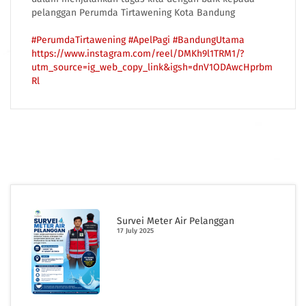
pelanggan Perumda Tirtawening Kota Bandung
#PerumdaTirtawening
#ApelPagi
#BandungUtama
https://www.instagram.com/reel/DMKh9l1TRM1/?
utm_source=ig_web_copy_link&igsh=dnV1ODAwcHprbm
Rl
Survei Meter Air Pelanggan
17 July 2025