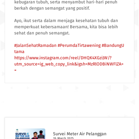
kebugaran tubuh, serta menyambut hari-hari penuh
berkah dengan semangat yang positif.
Ayo, ikut serta dalam menjaga kesehatan tubuh dan
memperkuat kebersamaan! Bersama, kita bisa lebih
sehat dan penuh semangat.
#JalanSehatRamadan
#PerumdaTirtawening
#BandungU
tama
https://www.instagram.com/reel/DHQK4XGziJW/?
utm_source=ig_web_copy_link&igsh=MzRlODBiNWFlZA=
=
Survei Meter Air Pelanggan
26 March 2025