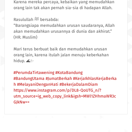
Karena mereka percaya, kebaikan yang memudahkan
orang lain tak akan pernah sia-sia di hadapan Allah.
Rasulullah ﷺ bersabda:
“Barangsiapa memudahkan urusan saudaranya, Allah
akan memudahkan urusannya di dunia dan akhirat.”
(HR. Muslim)
Mari terus berbuat baik dan memudahkan urusan
orang lain, karena itulah jalan menuju keberkahan
hidup. 🌊✨
#PerumdaTirtawening #KotaBandung
#BandungUtama
#JumatBerkah
#KerjaIkhlasKerjaBerka
h
#MelayaniDenganHati
#BekerjaDalamDiam
https://www.instagram.com/p/DL8-QoUTG_n/?
utm_source=ig_web_copy_link&igsh=MWl1ZHhmaWR3c
GJkNw==