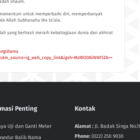
ibadah shaum.
ai momentum untuk memperbaiki diri, memperbanyak
da Allah Subhanahu Wa ta’ala.
h yang berhasil meraih kebahagiaan dunia dan akhirat
ungUtama
/?utm_source=ig_web_copy_link&igsh=MzRlODBiNWFlZA==
rmasi Penting
Kontak
aya Uji dan Ganti Meter
Alamat :
Jl. Badak Singa No.1
Phone:
(022) 250 9030
osedur Balik Nama