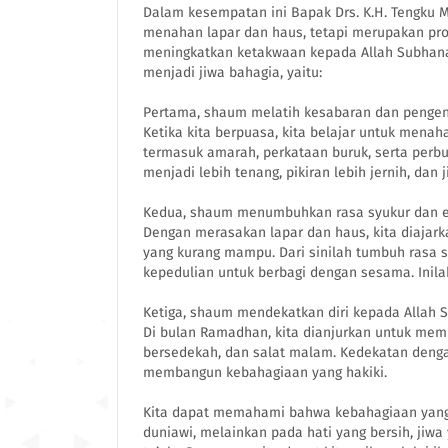
Dalam kesempatan ini Bapak Drs. K.H. Tengk
menahan lapar dan haus, tetapi merupakan pro
meningkatkan ketakwaan kepada Allah Subhana
menjadi jiwa bahagia, yaitu:
Pertama, shaum melatih kesabaran dan pengend
Ketika kita berpuasa, kita belajar untuk menah
termasuk amarah, perkataan buruk, serta perbu
menjadi lebih tenang, pikiran lebih jernih, dan
Kedua, shaum menumbuhkan rasa syukur dan e
Dengan merasakan lapar dan haus, kita diajar
yang kurang mampu. Dari sinilah tumbuh rasa sy
kepedulian untuk berbagi dengan sesama. Inila
Ketiga, shaum mendekatkan diri kepada Allah 
Di bulan Ramadhan, kita dianjurkan untuk memp
bersedekah, dan salat malam. Kedekatan denga
membangun kebahagiaan yang hakiki.
Kita dapat memahami bahwa kebahagiaan yang 
duniawi, melainkan pada hati yang bersih, jiw