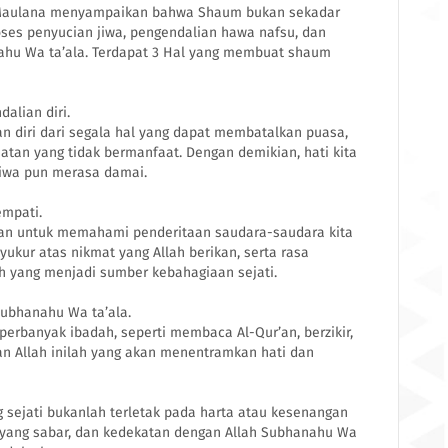
u Maulana menyampaikan bahwa Shaum bukan sekadar
ses penyucian jiwa, pengendalian hawa nafsu, dan
hu Wa ta’ala. Terdapat 3 Hal yang membuat shaum
alian diri.
an diri dari segala hal yang dapat membatalkan puasa,
atan yang tidak bermanfaat. Dengan demikian, hati kita
 jiwa pun merasa damai.
mpati.
kan untuk memahami penderitaan saudara-saudara kita
ukur atas nikmat yang Allah berikan, serta rasa
h yang menjadi sumber kebahagiaan sejati.
Subhanahu Wa ta’ala.
erbanyak ibadah, seperti membaca Al-Qur’an, berzikir,
n Allah inilah yang akan menentramkan hati dan
sejati bukanlah terletak pada harta atau kesenangan
a yang sabar, dan kedekatan dengan Allah Subhanahu Wa