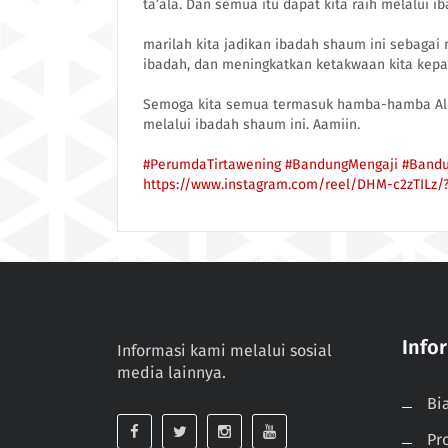
ta’ala. Dan semua itu dapat kita raih melalui 
marilah kita jadikan ibadah shaum ini sebag
ibadah, dan meningkatkan ketakwaan kita kepa
Semoga kita semua termasuk hamba-hamba Alla
melalui ibadah shaum ini. Aamiin.
#PerumdaTirtawening
#BandungMengaji
#Band
https://www.instagram.com/reel/DHM-c2zTILz
Info
Informasi kami melalui sosial
media lainnya.
Bi
Pr