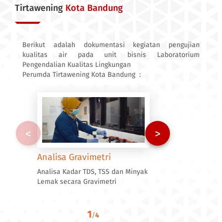
Tirtawening
Kota Bandung
Berikut adalah dokumentasi kegiatan pengujian
kualitas air pada unit bisnis Laboratorium
Pengendalian Kualitas Lingkungan
Perumda Tirtawening Kota Bandung :
<
>
Preparasi
Analisa Gravimetri
Analisis Uji Parameter
Pengujian Mikrobiologi
Preparasi Contoh Pengujian
Analisa Kadar TDS, TSS dan Minyak
Analisis Contoh Uji Parameter Suhu
Pengujian Mikrobiologi Analisis
Lemak secara Gravimetri
pH Kekeruhan Salinitas
Bakteri Coliform E.Coli
1
/
4